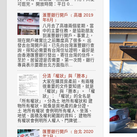
可逛完。 開放時間：平日 0...
滙豐銀行開戶 ﹝高雄 2019
年8月﹞
八月去了高雄兩個星期，當
中的主要任務，是協助朋友
到滙豐銀行開戶。事實上，
現在開戶確實比之前難度高了很多。 出
發去台灣開戶前，已先向台灣滙豐銀行查
詢，得知必需要有台灣住址證明，最好是
由香港匯豐銀行發出，寄往台灣的信件。
至於，居留證是否需要，第一次問，銀行
專員表示要跟台北方面指示...
分清「權狀」與「謄本」
大家在購買房產前，有兩種
很重要的文件要知道，就是
「權狀」與「謄本」。 「權
狀」： 「權狀」的全名是
「所有權狀」，分為土 地所有權狀和 建
物所有權狀。就像是房地產的身分證。
土 地所有權狀 會例明所有權人、坐落、
地號、面積及權利範圍的資料； 建物所
有權狀會例明所人權人、門牌號...
匯豐銀行開戶 ﹝台北 2020
年2月﹞