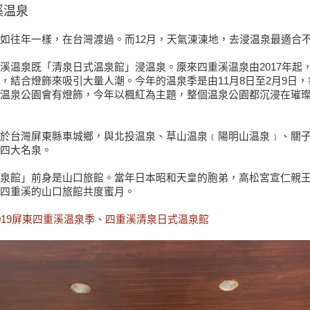
溪温泉
如往年一樣，在台灣渡過。而12月，天氣涷涷地，去浸温泉最適合
溪温泉既「清泉日式温泉館」浸温泉。厡來四重溪温泉由2017年起，
，結合燈飾來吸引大量人潮。今年的温泉季是由11月8日至2月9日，每
温泉公園會有燈飾，今年以楓紅為主題，整個温泉公園都沉浸在璀
於台灣屏東縣車城鄉，與北投温泉、草山温泉﹝陽明山温泉﹞、關
四大名泉。
泉館」前身是山口旅館。當年日本昭和天皇的胞弟，高松宮宣仁親
四重溪的山口旅館共度蜜月。
019屏東四重溪温泉季
、
四重溪清泉日式温泉館