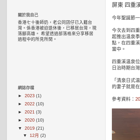
屏東 四重
關於我自己
今年聖誕節一
香港七十後師奶，老公同囝仔已入籍台
灣。係香港被迫退休後，已移居台灣，現
今次去到四重
落腳高雄。 希望透過部落格來分享移居
起推出温泉季
過程中的所見所閒。
點，在四重溪
當中。
四重溪温泉位
日治時期台灣
「清泉日式温
的妻子就是在
網誌存檔
►
2023
(1)
參考資料：
2
►
2022
(10)
►
2021
(3)
►
2020
(10)
▼
2019
(21)
▼
12月
(2)