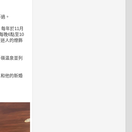
不過。
每年於11月
晚6點至10
璨迷人的燈飾
子嶺温泉並列
王和他的新婚