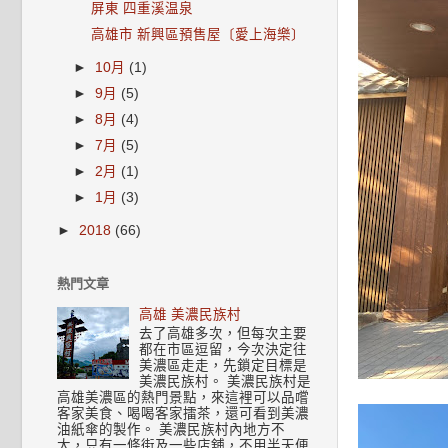
屏東 四重溪温泉
高雄市 新興區預售屋〔愛上海樂〕
►
10月
(1)
►
9月
(5)
►
8月
(4)
►
7月
(5)
►
2月
(1)
►
1月
(3)
►
2018
(66)
熱門文章
高雄 美濃民族村
去了高雄多次，但每次主要
都在市區逗留，今次決定往
美濃區走走，先鎖定目標是
美濃民族村。 美濃民族村是
高雄美濃區的熱門景點，來這裡可以品嚐
客家美食、喝喝客家擂茶，還可看到美濃
油紙傘的製作。 美濃民族村內地方不
大，只有一條街及一些店舖，不用半天便