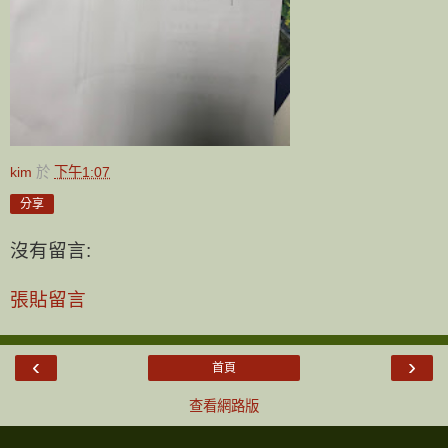
kim
於
下午1:07
分享
沒有留言:
張貼留言
‹
›
首頁
查看網路版