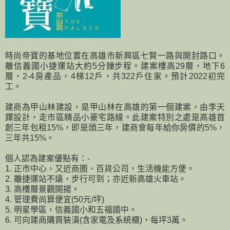
時尚帝寶的基地位置在高雄市新興區七賢一路與開封路口。
離信義國小捷運站大約5分鐘步程。建案樓高29層，地下6
層，2-4房產品，4梯12戶，共322戶住家。預計2022初完
工。
建商為甲山林建設，是甲山林在高雄的第一個建案，由李天
鐸設計，走市區精品小豪宅路線。此建案特別之處是高雄首
創三年包租15%，即是頭三年，建商會每年給你房價的5%，
三年共15%。
個人認為建案優點有：-
1. 正市中心，又近商圏、百貨公司，生活機能方便。
2. 離捷運站不遠，步行可到；亦近新高雄火車站。
3. 高樓層景觀開揚。
4. 管理費尚算便宜(50元/坪)
5. 明星學區，信義國小和五福國中。
6. 可向建商購買裝潢(含家電及系統櫃)，每坪3萬。