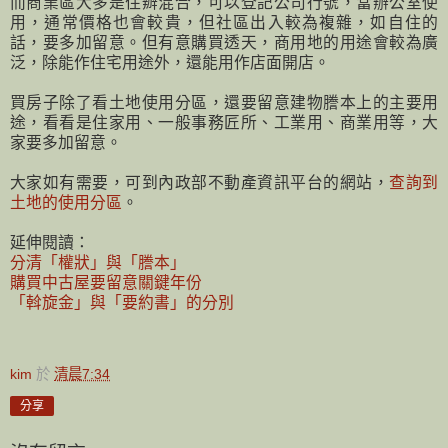
而商業區大多是住辧混合，可以登記公司行號，當辦公室使
用，通常價格也會較貴，但社區出入較為複雜，如自住的
話，要多加留意。但有意購買透天，商用地的用途會較為廣
泛，除能作住宅用途外，還能用作店面開店。
買房子除了看土地使用分區，還要留意建物謄本上的主要用
途，看看是住家用、一般事務匠所、工業用、商業用等，大
家要多加留意。
大家如有需要，可到內政部不動產資訊平台的網站，
查詢到
土地的使用分區
。
延伸閱讀：
分清「權狀」與「謄本」
購買中古屋要留意關鍵年份
「斡旋金」與「要約書」的分別
kim
於
清晨7:34
分享